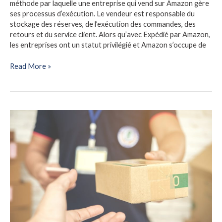
méthode par laquelle une entreprise qui vend sur Amazon gère
ses processus d’exécution. Le vendeur est responsable du
stockage des réserves, de l’exécution des commandes, des
retours et du service client. Alors qu’avec Expédié par Amazon,
les entreprises ont un statut privilégié et Amazon s’occupe de
Read More »
Tout
ce
que
vous
devez
savoir
sur
Fulfillment
by
Amazon