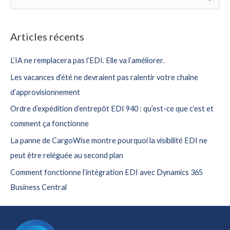
e
a
Articles récents
r
c
L’IA ne remplacera pas l’EDI. Elle va l’améliorer.
h
Les vacances d’été ne devraient pas ralentir votre chaîne
f
d’approvisionnement
o
Ordre d’expédition d’entrepôt EDI 940 : qu’est-ce que c’est et
r
comment ça fonctionne
:
La panne de CargoWise montre pourquoi la visibilité EDI ne
peut être reléguée au second plan
Comment fonctionne l’intégration EDI avec Dynamics 365
Business Central