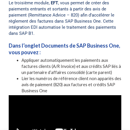
Le troisième module,
EFT
, vous permet de créer des
paiements entrants et sortants à partir des avis de
paiement (Remittance Advice – 820) afin d’accélérer le
règlement des factures dans SAP Business One.
Cette
intégration EDI automatise le traitement des paiements
dans SAP B1.
Dans l’onglet Documents de SAP Business One,
vous pouvez :
Appliquer automatiquement les paiements aux
factures clients (A/R Invoice) et aux crédits SAP liés à
un partenaire d’affaires consolidé (carte parent)
Lier les numéros de référence client non appariés des
avis de paiement (820) aux factures et crédits SAP
Business One
Appliquer les paiements aux moyens de paiement, aux
écritures de grand livre (G/L) et aux remarques dans
votre environnement SAP B1