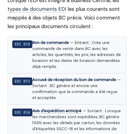
Lorsque l'EDI est intégré à Business Central, les
types de documents EDI
les plus courants sont
mappés à des objets BC précis. Voici comment
les principaux documents circulent :
Bon de commande
— Entrant : Crée une
EDI 850
commande de vente dans BC avec les
articles, les quantités, les prix, les adresses de
livraison et les dates de livraison demandées
déjà remplis.
Accusé de réception du bon de commande
—
EDI 855
Sortant : BC génère et envoie une
confirmation que la commande a été reçue
et acceptée.
Avis d'expédition anticipé
— Sortant : Lorsque
EDI 856
les marchandises sont expédiées, BC génère
l'ASN avec les détails par carton, les données
d'étiquettes SSCC-18 et les informations de