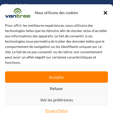
Nous joindre
Politique relative aux cookies
Nous utilisons des cookies
Contact
Pour offrir les meilleures expériences, nous utilisons des
technologies telles que les témoins afin de stocker et/ou d'accéder
Vantree Systems
aux informations des appareils. Le fait de consentir à ces
technologies nous permettra de traiter des données telles que le
514-747-0350
comportement de navigation ou les identifiants uniques sur ce
site. Le fait de ne pas consentir ou de retirer son consentement
6500 TransCanada, Chemin de Service S, 4e
peut avoir un effet négatif sur certaines caractéristiques et
étage, Pointe-Claire, QC H9R 0A5
fonctions.
L
F
X
I
Accepter
i
a
-
n
n
c
t
s
k
e
w
t
e
b
i
a
Refuser
© Copyright 2025 Vantree Systems
d
o
t
g
i
o
t
r
n
k
e
a
Voir les préférences
r
m
Plan du site
Privacy Policy