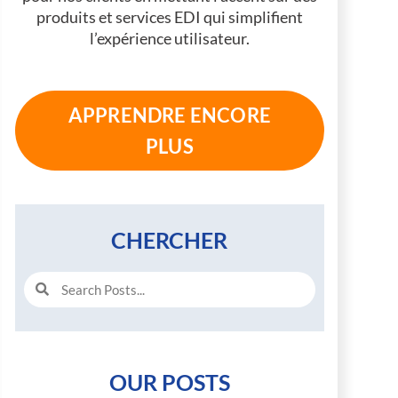
produits et services EDI qui simplifient
l’expérience utilisateur.
APPRENDRE ENCORE
PLUS
CHERCHER
R
R
e
e
c
c
h
h
e
e
OUR POSTS
r
r