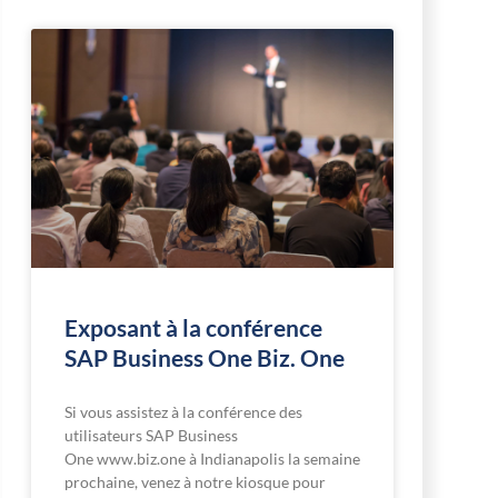
c
c
h
h
e
e
r
r
Exposant à la conférence
SAP Business One Biz. One
Si vous assistez à la conférence des
utilisateurs SAP Business
One www.biz.one à Indianapolis la semaine
prochaine, venez à notre kiosque pour