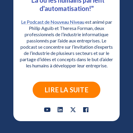
"Là où les humains parlent
d'automatisation!"
Le Podcast de Nouveau Niveau
est animé par
Philip Aguib et Theresa Forman, deux
professionnels de l’industrie informatique
passionnés par l’aide aux entreprises. Le
podcast se concentre sur l’invitation d’experts
de l’industrie de plusieurs secteurs et sur le
partage d’idées et concepts dans le but d’aider
les humains à développer leur entreprise.
LIRE LA SUITE
Y
L
X
F
o
i
-
a
u
n
t
c
t
k
w
e
u
e
i
b