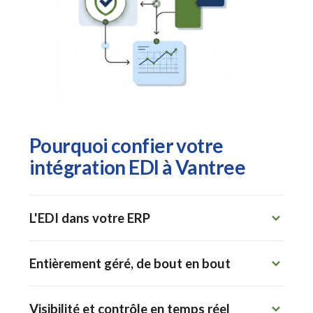
Pourquoi confier votre
intégration EDI à Vantree
L'EDI dans votre ERP
Vos documents EDI vivent là où votre
Entièrement géré, de bout en bout
équipe travaille déjà. La Vantree
Connectivity Suite s'intègre à
SAP Business
Vantree, c'est plus qu'un logiciel EDI. C'est
One
,
Dynamics 365 Business Central
,
Visibilité et contrôle en temps réel