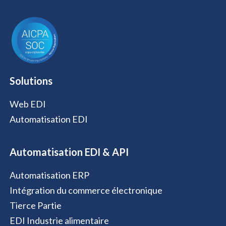
b
d
t
o
e
i
t
o
n
e
k
r
Solutions
Web EDI
Automatisation EDI
Automatisation EDI & API
Automatisation ERP
Intégration du commerce électronique
Tierce Partie
EDI Industrie alimentaire