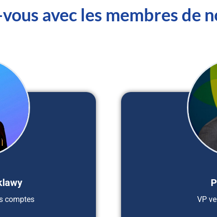
vous avec les membres de n
klawy
P
es comptes
VP ve