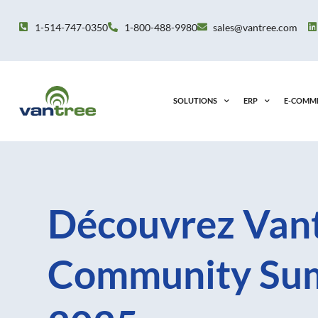
Aller
au
1-514-747-0350
1-800-488-9980
sales@vantree.com
contenu
SOLUTIONS
ERP
E-COMM
Découvrez Vant
Community Su