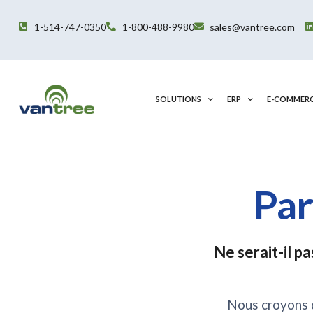
Aller
au
1-514-747-0350
1-800-488-9980
sales@vantree.com
contenu
SOLUTIONS
ERP
E-COMMER
Par
Ne serait-il p
Nous croyons q