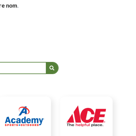
tre nom
.