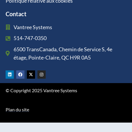
Politique relative aux cookies
Contact
Vantree Systems
514-747-0350
6500 TransCanada, Chemin de Service S, 4e
étage, Pointe-Claire, QC H9R 0A5
L
F
X
I
i
a
-
n
n
c
t
s
k
e
w
t
e
b
i
a
© Copyright 2025 Vantree Systems
d
o
t
g
i
o
t
r
n
k
e
a
r
m
Plan du site