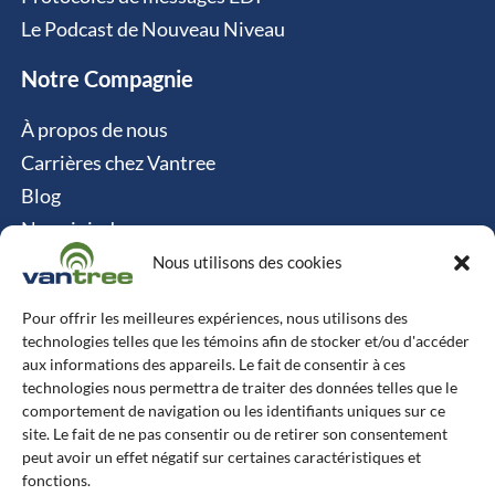
Le Podcast de Nouveau Niveau
Notre Compagnie
À propos de nous
Carrières chez Vantree
Blog
Nous joindre
Politique relative aux cookies
Nous utilisons des cookies
Contact
Pour offrir les meilleures expériences, nous utilisons des
technologies telles que les témoins afin de stocker et/ou d'accéder
Vantree Systems
aux informations des appareils. Le fait de consentir à ces
technologies nous permettra de traiter des données telles que le
514-747-0350
comportement de navigation ou les identifiants uniques sur ce
site. Le fait de ne pas consentir ou de retirer son consentement
6500 TransCanada, Chemin de Service S, 4e
peut avoir un effet négatif sur certaines caractéristiques et
étage, Pointe-Claire, QC H9R 0A5
fonctions.