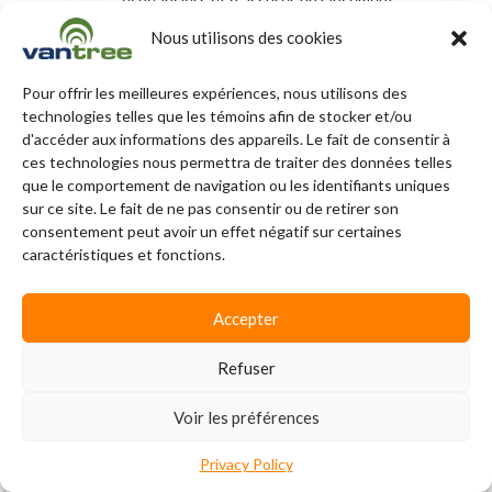
échéanciers et d’assurer un lancement
fluide.
Nous utilisons des cookies
Pour offrir les meilleures expériences, nous utilisons des
technologies telles que les témoins afin de stocker et/ou
Surveillance Continue
d'accéder aux informations des appareils. Le fait de consentir à
ces technologies nous permettra de traiter des données telles
Chaque transaction EDI est journalisée et
que le comportement de navigation ou les identifiants uniques
surveillée à l’aide de notifications d’erreurs
sur ce site. Le fait de ne pas consentir ou de retirer son
automatisées pour détecter et corriger
consentement peut avoir un effet négatif sur certaines
rapidement les problèmes.
caractéristiques et fonctions.
Accepter
Support Dédié
Refuser
Nous offrons un support EDI continu,
incluant la communication directe avec les
partenaires commerciaux lorsque des
Voir les préférences
enjeux surviennent.
Privacy Policy