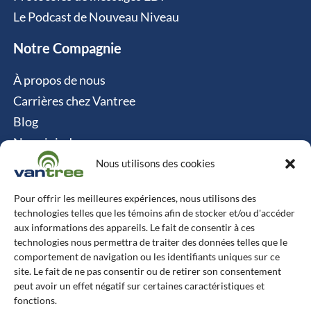
Le Podcast de Nouveau Niveau
Notre Compagnie
À propos de nous
Carrières chez Vantree
Blog
Nous joindre
Politique relative aux cookies
Nous utilisons des cookies
Contact
Pour offrir les meilleures expériences, nous utilisons des
technologies telles que les témoins afin de stocker et/ou d'accéder
Vantree Systems
aux informations des appareils. Le fait de consentir à ces
technologies nous permettra de traiter des données telles que le
514-747-0350
comportement de navigation ou les identifiants uniques sur ce
site. Le fait de ne pas consentir ou de retirer son consentement
6500 TransCanada, Chemin de Service S, 4e
peut avoir un effet négatif sur certaines caractéristiques et
étage, Pointe-Claire, QC H9R 0A5
fonctions.