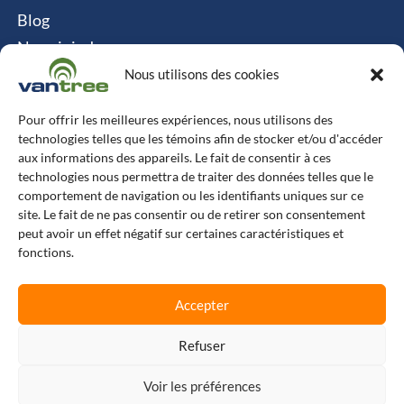
Blog
Nous joindre
Politique relative aux cookies
Nous utilisons des cookies
Contact
Pour offrir les meilleures expériences, nous utilisons des
technologies telles que les témoins afin de stocker et/ou d'accéder
Vantree Systems
aux informations des appareils. Le fait de consentir à ces
technologies nous permettra de traiter des données telles que le
514-747-0350
comportement de navigation ou les identifiants uniques sur ce
site. Le fait de ne pas consentir ou de retirer son consentement
6500 TransCanada, Chemin de Service S, 4e
peut avoir un effet négatif sur certaines caractéristiques et
étage, Pointe-Claire, QC H9R 0A5
fonctions.
L
F
X
I
Accepter
i
a
-
n
n
c
t
s
k
e
w
t
e
b
i
a
Refuser
© Copyright 2025 Vantree Systems
d
o
t
g
i
o
t
r
n
k
e
a
Voir les préférences
r
m