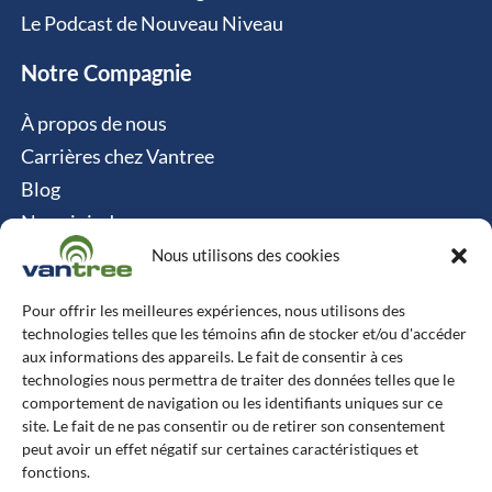
Le Podcast de Nouveau Niveau
Notre Compagnie
À propos de nous
Carrières chez Vantree
Blog
Nous joindre
Politique relative aux cookies
Nous utilisons des cookies
Contact
Pour offrir les meilleures expériences, nous utilisons des
technologies telles que les témoins afin de stocker et/ou d'accéder
Vantree Systems
aux informations des appareils. Le fait de consentir à ces
technologies nous permettra de traiter des données telles que le
514-747-0350
comportement de navigation ou les identifiants uniques sur ce
site. Le fait de ne pas consentir ou de retirer son consentement
6500 TransCanada, Chemin de Service S, 4e
peut avoir un effet négatif sur certaines caractéristiques et
étage, Pointe-Claire, QC H9R 0A5
fonctions.