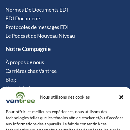
Normes De Documents EDI
EDI Documents
Protocoles de messages EDI
Le Podcast de Nouveau Niveau
Notre Compagnie
À propos de nous
Carrières chez Vantree
Blog
Nous joindre
Politique relative aux cookies
Nous utilisons des cookies
Contact
Pour offrir les meilleures expériences, nous utilisons des
technologies telles que les témoins afin de stocker et/ou d'accéder
Vantree Systems
aux informations des appareils. Le fait de consentir à ces
technologies nous permettra de traiter des données telles que le