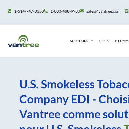
Aller
au
1-514-747-0350
1-800-488-9980
sales@vantree.com
contenu
SOLUTIONS
ERP
E-COMM
U.S. Smokeless Tobac
Company EDI - Chois
Vantree comme solut