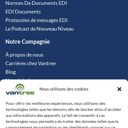
Normes De Documents EDI
EDI Documents
Protocoles de messages EDI
Le Podcast de Nouveau Niveau
Notre Compagnie
À propos de nous
Carrières chez Vantree
Blog
Nous joindre
Politique relative aux cookies
Nous utilisons des cookies
Contact
Pour offrir les meilleures expériences, nous utilisons des
technologies telles que les témoins afin de stocker et/ou d'accéder
Vantree Systems
aux informations des appareils. Le fait de consentir à ces
technologies nous permettra de traiter des données telles que le
514-747-0350
comportement de navigation ou les identifiants uniques sur ce