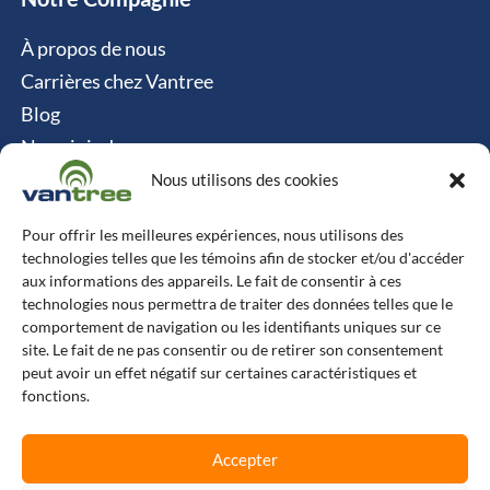
À propos de nous
Carrières chez Vantree
Blog
Nous joindre
Politique relative aux cookies
Nous utilisons des cookies
Contact
Pour offrir les meilleures expériences, nous utilisons des
technologies telles que les témoins afin de stocker et/ou d'accéder
Vantree Systems
aux informations des appareils. Le fait de consentir à ces
technologies nous permettra de traiter des données telles que le
514-747-0350
comportement de navigation ou les identifiants uniques sur ce
site. Le fait de ne pas consentir ou de retirer son consentement
6500 TransCanada, Chemin de Service S, 4e
peut avoir un effet négatif sur certaines caractéristiques et
étage, Pointe-Claire, QC H9R 0A5
fonctions.
L
F
X
I
Accepter
i
a
-
n
n
c
t
s