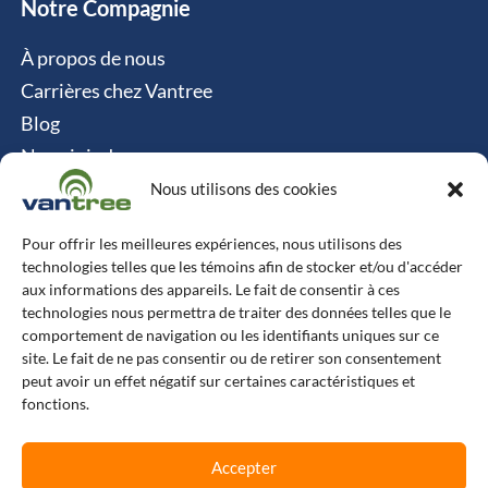
Notre Compagnie
À propos de nous
Carrières chez Vantree
Blog
Nous joindre
Politique relative aux cookies
Nous utilisons des cookies
Contact
Pour offrir les meilleures expériences, nous utilisons des
technologies telles que les témoins afin de stocker et/ou d'accéder
Vantree Systems
aux informations des appareils. Le fait de consentir à ces
technologies nous permettra de traiter des données telles que le
514-747-0350
comportement de navigation ou les identifiants uniques sur ce
site. Le fait de ne pas consentir ou de retirer son consentement
6500 TransCanada, Chemin de Service S, 4e
peut avoir un effet négatif sur certaines caractéristiques et
étage, Pointe-Claire, QC H9R 0A5
fonctions.
L
F
X
I
Accepter
i
a
-
n
n
c
t
s