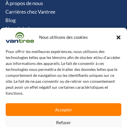
À propos de nous
Carrières chez Vantree
Blog
Nous joindre
Politique relative aux cookies
Nous utilisons des cookies
Contact
Pour offrir les meilleures expériences, nous utilisons des
technologies telles que les témoins afin de stocker et/ou d'accéder
Vantree Systems
aux informations des appareils. Le fait de consentir à ces
technologies nous permettra de traiter des données telles que le
514-747-0350
comportement de navigation ou les identifiants uniques sur ce
site. Le fait de ne pas consentir ou de retirer son consentement
6500 TransCanada, Chemin de Service S, 4e
peut avoir un effet négatif sur certaines caractéristiques et
étage, Pointe-Claire, QC H9R 0A5
fonctions.
L
F
X
I
Accepter
i
a
-
n
n
c
t
s
k
e
w
t
e
b
i
a
Refuser
© Copyright 2025 Vantree Systems
d
o
t
g