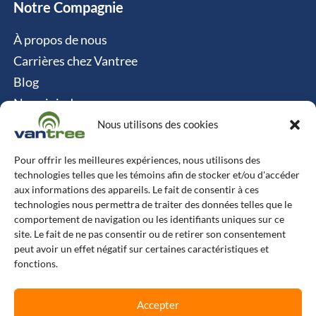
Notre Compagnie
À propos de nous
Carrières chez Vantree
Blog
Nous joindre
Politique relative aux cookies
Nous utilisons des cookies
Contact
Pour offrir les meilleures expériences, nous utilisons des
technologies telles que les témoins afin de stocker et/ou d'accéder
Vantree Systems
aux informations des appareils. Le fait de consentir à ces
technologies nous permettra de traiter des données telles que le
514-747-0350
comportement de navigation ou les identifiants uniques sur ce
site. Le fait de ne pas consentir ou de retirer son consentement
6500 TransCanada, Chemin de Service S, 4e
peut avoir un effet négatif sur certaines caractéristiques et
étage, Pointe-Claire, QC H9R 0A5
fonctions.
L
F
X
I
Accepter
i
a
-
n
n
c
t
s