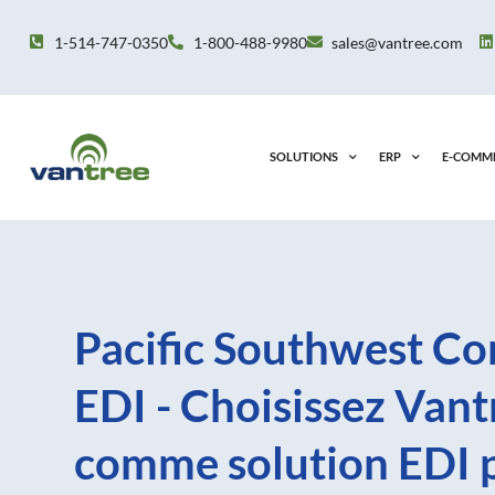
Aller
au
1-514-747-0350
1-800-488-9980
sales@vantree.com
contenu
SOLUTIONS
ERP
E-COMM
Pacific Southwest Co
EDI - Choisissez Vant
comme solution EDI 