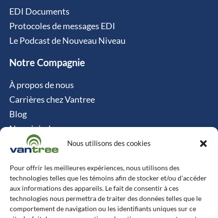
EDI Documents
Protocoles de messages EDI
Le Podcast de Nouveau Niveau
Notre Compagnie
À propos de nous
Carrières chez Vantree
Blog
Nous joindre
Politique relative aux cookies
Nous utilisons des cookies
Contact
Pour offrir les meilleures expériences, nous utilisons des
technologies telles que les témoins afin de stocker et/ou d'accéder
Vantree Systems
aux informations des appareils. Le fait de consentir à ces
technologies nous permettra de traiter des données telles que le
514-747-0350
comportement de navigation ou les identifiants uniques sur ce