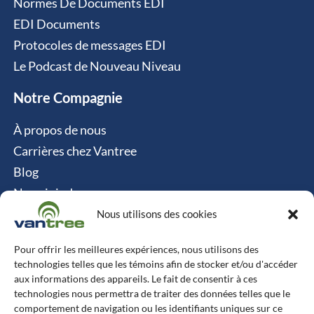
Normes De Documents EDI
EDI Documents
Protocoles de messages EDI
Le Podcast de Nouveau Niveau
Notre Compagnie
À propos de nous
Carrières chez Vantree
Blog
Nous joindre
Politique relative aux cookies
Nous utilisons des cookies
Contact
Pour offrir les meilleures expériences, nous utilisons des
technologies telles que les témoins afin de stocker et/ou d'accéder
Vantree Systems
aux informations des appareils. Le fait de consentir à ces
technologies nous permettra de traiter des données telles que le
514-747-0350
comportement de navigation ou les identifiants uniques sur ce