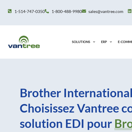
Aller
au
1-514-747-0350
1-800-488-9980
sales@vantree.com
contenu
SOLUTIONS
ERP
E-COMM
Brother International
Choisissez Vantree 
solution EDI pour
Br