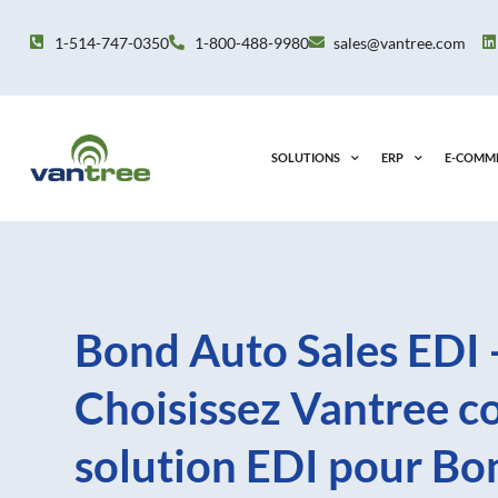
Aller
au
1-514-747-0350
1-800-488-9980
sales@vantree.com
contenu
SOLUTIONS
ERP
E-COMM
Bond Auto Sales EDI 
Choisissez Vantree 
solution EDI pour B