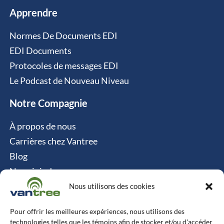
Apprendre
Normes De Documents EDI
EDI Documents
Protocoles de messages EDI
Le Podcast de Nouveau Niveau
Notre Compagnie
À propos de nous
Carrières chez Vantree
Blog
Nous joindre
Politique relative aux cookies
Nous utilisons des cookies
Contact
Pour offrir les meilleures expériences, nous utilisons des
technologies telles que les témoins afin de stocker et/ou d'accéder