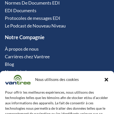
Normes De Documents EDI
EDI Documents
Protocoles de messages EDI
Le Podcast de Nouveau Niveau
Notre Compagnie
À propos de nous
Carrières chez Vantree
Blog
Nous joindre
Politique relative aux cookies
Nous utilisons des cookies
Contact
Pour offrir les meilleures expériences, nous utilisons des
technologies telles que les témoins afin de stocker et/ou d'accéder
Vantree Systems
aux informations des appareils. Le fait de consentir à ces
technologies nous permettra de traiter des données telles que le
514-747-0350
comportement de navigation ou les identifiants uniques sur ce