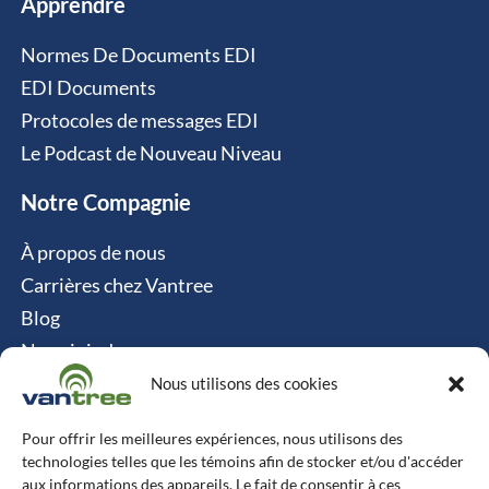
Apprendre
Normes De Documents EDI
EDI Documents
Protocoles de messages EDI
Le Podcast de Nouveau Niveau
Notre Compagnie
À propos de nous
Carrières chez Vantree
Blog
Nous joindre
Politique relative aux cookies
Nous utilisons des cookies
Contact
Pour offrir les meilleures expériences, nous utilisons des
technologies telles que les témoins afin de stocker et/ou d'accéder
Vantree Systems
aux informations des appareils. Le fait de consentir à ces