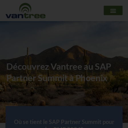
Aller
au
contenu
Découvrez Vantree au SAP
Partner Summit à Phoenix
Où se tient le SAP Partner Summit pour