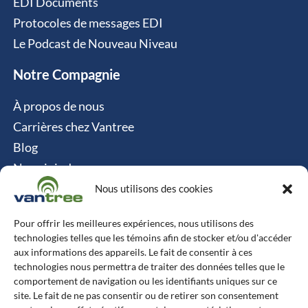
EDI Documents
Protocoles de messages EDI
Le Podcast de Nouveau Niveau
Notre Compagnie
À propos de nous
Carrières chez Vantree
Blog
Nous joindre
Politique relative aux cookies
Nous utilisons des cookies
Contact
Pour offrir les meilleures expériences, nous utilisons des
technologies telles que les témoins afin de stocker et/ou d'accéder
Vantree Systems
aux informations des appareils. Le fait de consentir à ces
technologies nous permettra de traiter des données telles que le
514-747-0350
comportement de navigation ou les identifiants uniques sur ce
site. Le fait de ne pas consentir ou de retirer son consentement
6500 TransCanada, Chemin de Service S, 4e