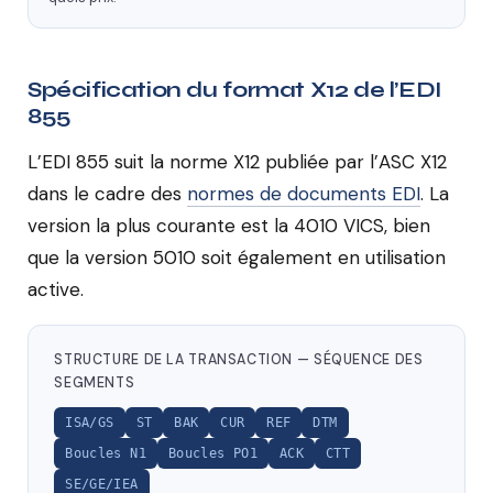
Spécification du format X12 de l’EDI
855
L’EDI 855 suit la norme X12 publiée par l’ASC X12
dans le cadre des
normes de documents EDI
. La
version la plus courante est la 4010 VICS, bien
que la version 5010 soit également en utilisation
active.
STRUCTURE DE LA TRANSACTION — SÉQUENCE DES
SEGMENTS
ISA/GS
ST
BAK
CUR
REF
DTM
Boucles N1
Boucles PO1
ACK
CTT
SE/GE/IEA