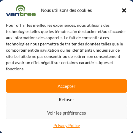
Solutions
Nous utilisons des cookies
Web EDI
Pour offrir les meilleures expériences, nous utilisons des
Automatisation EDI
technologies telles que les témoins afin de stocker et/ou d'accéder
aux informations des appareils. Le fait de consentir à ces
technologies nous permettra de traiter des données telles que le
Automatisation EDI & API
comportement de navigation ou les identifiants uniques sur ce
site. Le fait de ne pas consentir ou de retirer son consentement
peut avoir un effet négatif sur certaines caractéristiques et
Automatisation ERP
fonctions.
Intégration du commerce électronique
Tierce Partie
Accepter
EDI Industrie alimentaire
Refuser
EDI industrie manufacturière
Apprendre
Voir les préférences
Privacy Policy
Normes De Documents EDI