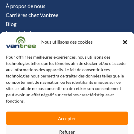
À propos de nous
Carrières chez Vantree
Blog
Nous joindre
Politique relative aux cookies
Nous utilisons des cookies
Contact
Pour offrir les meilleures expériences, nous utilisons des
technologies telles que les témoins afin de stocker et/ou d'accéder
Vantree Systems
aux informations des appareils. Le fait de consentir à ces
technologies nous permettra de traiter des données telles que le
514-747-0350
comportement de navigation ou les identifiants uniques sur ce
site. Le fait de ne pas consentir ou de retirer son consentement
6500 TransCanada, Chemin de Service S, 4e
peut avoir un effet négatif sur certaines caractéristiques et
étage, Pointe-Claire, QC H9R 0A5
fonctions.
L
F
X
I
Accepter
i
a
-
n
n
c
t
s
k
e
w
t
e
b
i
a
Refuser
© Copyright 2025 Vantree Systems