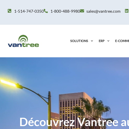
Aller
au
1-514-747-0350
1-800-488-9980
sales@vantree.com
contenu
SOLUTIONS
ERP
E-COMM
Découvrez Vantree a