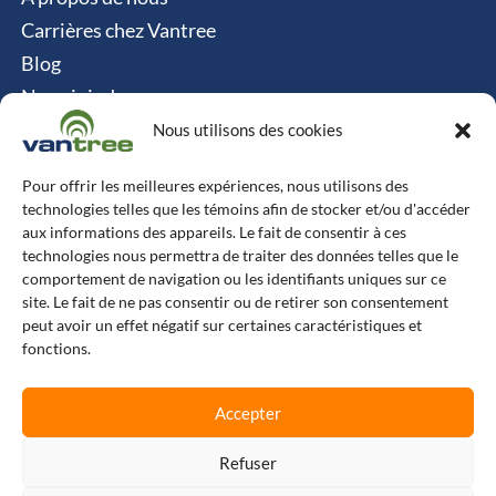
Carrières chez Vantree
Blog
Nous joindre
Politique relative aux cookies
Nous utilisons des cookies
Contact
Pour offrir les meilleures expériences, nous utilisons des
technologies telles que les témoins afin de stocker et/ou d'accéder
Vantree Systems
aux informations des appareils. Le fait de consentir à ces
technologies nous permettra de traiter des données telles que le
514-747-0350
comportement de navigation ou les identifiants uniques sur ce
site. Le fait de ne pas consentir ou de retirer son consentement
6500 TransCanada, Chemin de Service S, 4e
peut avoir un effet négatif sur certaines caractéristiques et
étage, Pointe-Claire, QC H9R 0A5
fonctions.
L
F
X
I
Accepter
i
a
-
n
n
c
t
s
k
e
w
t
e
b
i
a
Refuser
© Copyright 2025 Vantree Systems
d
o
t
g
i
o
t
r